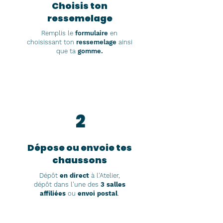
Choisis ton
ressemelage
Remplis le
formulaire
en
choisissant ton
ressemelage
ainsi
que ta
gomme
.
2
Dépose ou envoie
tes
chaussons
Dépôt
en direct
à l'Atelier,
dépôt dans l'une des
3 salles
affiliées
ou
envoi postal
.