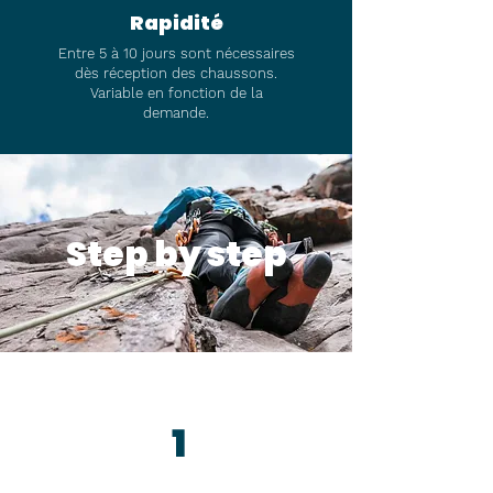
Rapidité
Entre 5 à 10 jours sont nécessaires
dès réception des chaussons.
Variable en fonction de la
demande.
Step by step
1