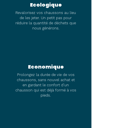
Ecologique
Revalorisez vos chaussons au lieu
de les jeter. Un petit pas pour
réduire la quantité de déchets que
nous générons.
Economique
Prolongez la durée de vie de vos
chaussons, sans nouvel achat et
en gardant le confort d'un
chausson qui est déjà formé à vos
pieds.