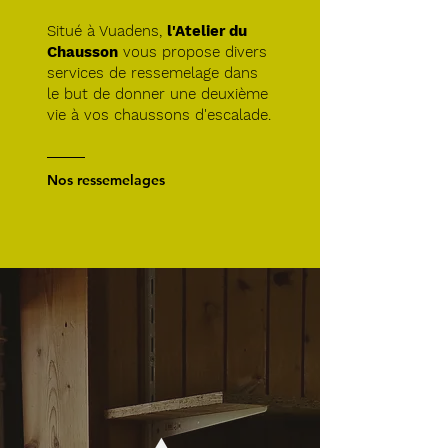
Situé à Vuadens,
l'Atelier du
Chausson
vous propose divers
services de ressemelage dans
le but de donner une deuxième
vie à vos chaussons d'escalade.
Nos ressemelages